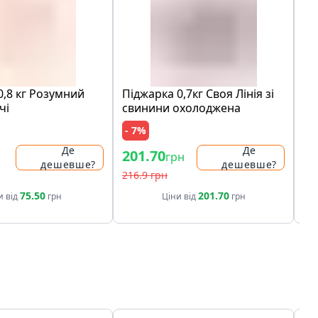
0,8 кг Розумний
Піджарка 0,7кг Своя Лінія зі
Ха
чі
свинини охолоджена
бе
- 7%
- 
Де
Де
201.70
22
грн
дешевше?
дешевше?
216.9 грн
28.
75.50
201.70
и від
грн
Ціни від
грн