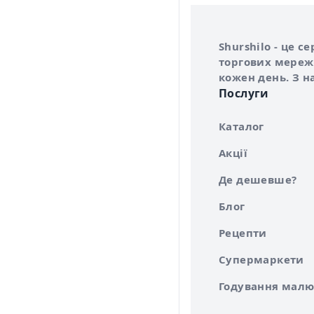
Інформація про 
Про сервіс Shurs
Shurshilo - це 
торгових мережа
кожен день. З н
Послуги
Каталог
Акції
Де дешевше?
Блог
Рецепти
Супермаркети
Годування малю