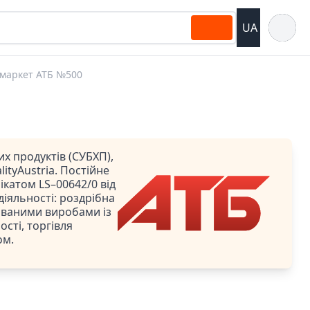
Відкрит
UA
маркет АТБ №500
х продуктів (СУБХП),
ityAustria. Постійне
катом LS–00642/0 від
 діяльності: роздрібна
ованими виробами із
сті, торгівля
ом.