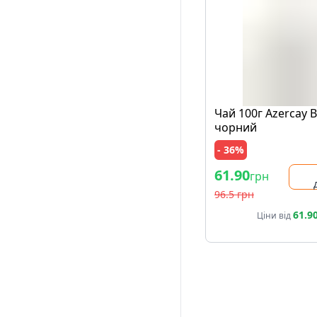
Чай 100г Azercay 
чорний
- 36%
61.90
грн
96.5 грн
61.9
Ціни від