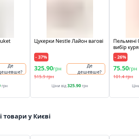
Buket
Цукерки Nestle Лайон вагові
Пельмені 
вибір куря
- 37%
- 26%
Де
Де
325.90
75.50
грн
грн
дешевше?
дешевше?
515.9 грн
101.4 грн
0
325.90
грн
Ціни від
грн
Цін
 товари у Києві