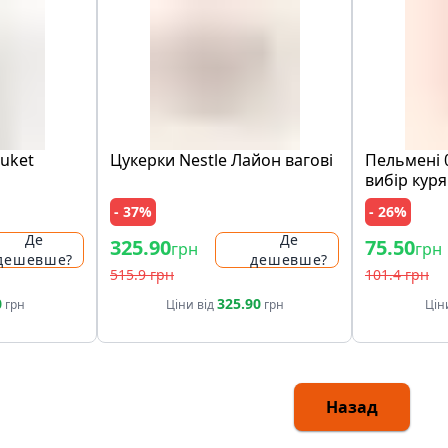
Buket
Цукерки Nestle Лайон вагові
Пельмені 
вибір куря
- 37%
- 26%
Де
Де
325.90
75.50
грн
грн
дешевше?
дешевше?
515.9 грн
101.4 грн
0
325.90
грн
Ціни від
грн
Цін
Назад