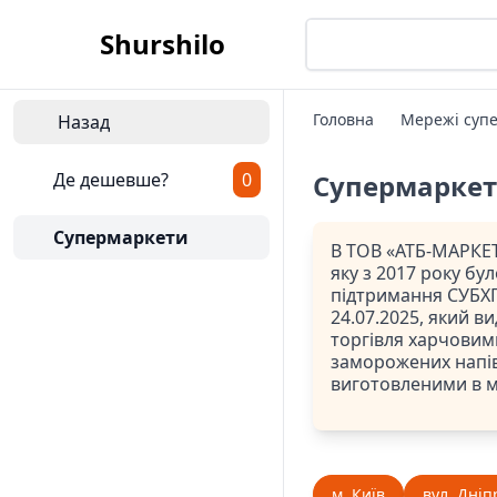
Shurshilo
Головна
Мережі супе
Назад
Де дешевше?
0
Супермарке
Супермаркети
В ТОВ «АТБ-МАРКЕТ
яку з 2017 року бу
підтримання СУБХП
24.07.2025, який ви
торгівля харчовим
заморожених напів
виготовленими в 
м. Київ
вул. Дніп