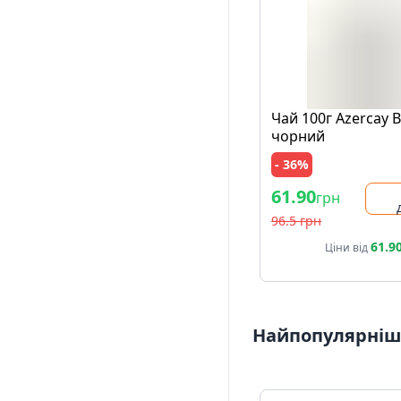
Чай 100г Azercay 
чорний
- 36%
61.90
грн
96.5 грн
61.9
Ціни від
Найпопулярніші