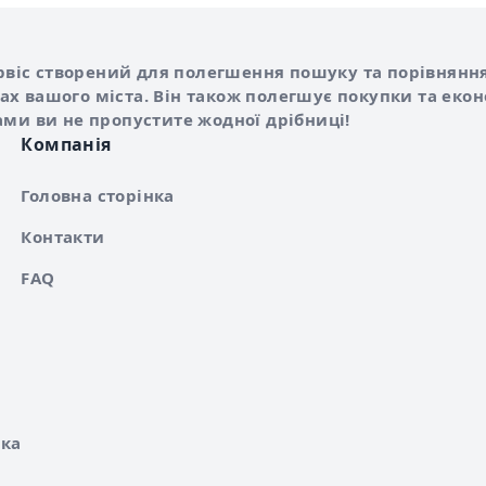
Shurshilo та корисні посилання
hilo
сервіс створений для полегшення пошуку та порівняння
х вашого міста. Він також полегшує покупки та еко
ами ви не пропустите жодної дрібниці!
Компанія
Головна сторінка
Контакти
FAQ
ка