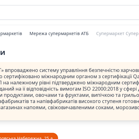
рмаркетів
Мережа супермаркетів АТБ
Супермаркет Супер
ти
» впроваджено систему управління безпечністю харчови
ло сертифіковано міжнародним органом з сертифікації Qal
 на належному рівні підтверджено міжнародним сертифі
даний на її відповідність вимогам ISO 22000:2018 у сфері
и продуктами, овочами та фруктами, випічкою та гриль
фабрикатів та напівфабрикатів високого ступеня готовно
магазинах напоями, свіжовичавленими соками, морозив
ровська Набережна, 25 а