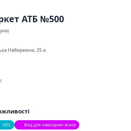
ркет АТБ №500
уків)
ька Набережна, 25 а
:
ожливості
NFC
Вхід для інвалідних візків