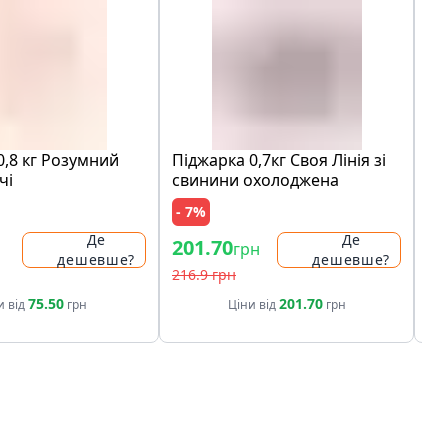
0,8 кг Розумний
Піджарка 0,7кг Своя Лінія зі
Ха
чі
свинини охолоджена
бе
- 7%
- 
Де
Де
201.70
22
грн
дешевше?
дешевше?
216.9 грн
28.
75.50
201.70
и від
грн
Ціни від
грн