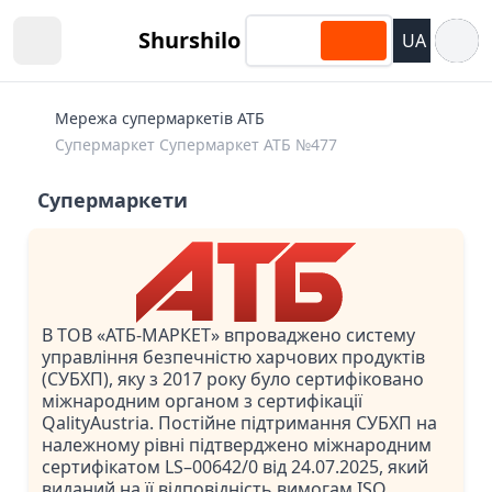
Відкри
Shurshilo
UA
Open sidebar
Мережа супермаркетів АТБ
Супермаркет Супермаркет АТБ №477
Супермаркети
В ТОВ «АТБ-МАРКЕТ» впроваджено систему
управління безпечністю харчових продуктів
(СУБХП), яку з 2017 року було сертифіковано
міжнародним органом з сертифікації
QalityAustria. Постійне підтримання СУБХП на
належному рівні підтверджено міжнародним
сертифікатом LS–00642/0 від 24.07.2025, який
виданий на її відповідність вимогам ISO