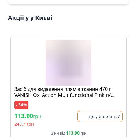
Акції у у Києві
Засіб для видалення плям з тканин 470 г
Мо
VANISH Oxi Action Multifunctional Pink п/
шо
банка
пе
- 54%
- 
113.90
83
грн
Де дешевше?
248.7 грн
17
113.90
Ціни від
грн