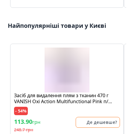
Найпопулярніші товари у Києві
Засіб для видалення плям з тканин 470 г
Мо
VANISH Oxi Action Multifunctional Pink п/
шо
банка
пе
- 54%
- 
113.90
83
грн
Де дешевше?
248.7 грн
17