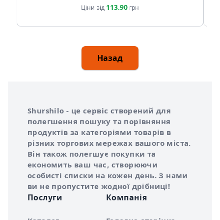
113.90
Ціни від
грн
Назад
Інформація про Shurshilo та корисні посилання
Про сервіс Shurshilo
Shurshilo - це сервіс створений для
полегшення пошуку та порівняння
продуктів за категоріями товарів в
різних торгових мережах вашого міста.
Він також полегшує покупки та
економить ваш час, створюючи
особисті списки на кожен день. З нами
ви не пропустите жодної дрібниці!
Послуги
Компанія