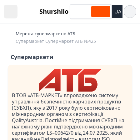
Відкри
Shurshilo
UA
Open sidebar
Мережа супермаркетів АТБ
Супермаркет Супермаркет АТБ №425
Супермаркети
В ТОВ «АТБ-МАРКЕТ» впроваджено систему
управління безпечністю харчових продуктів
(СУБХП), яку з 2017 року було сертифіковано
міжнародним органом з сертифікації
QalityAustria. Постійне підтримання СУБХП на
належному рівні підтверджено міжнародним
сертифікатом LS–00642/0 від 24.07.2025, який
виданий на її відповідність вимогам ISO