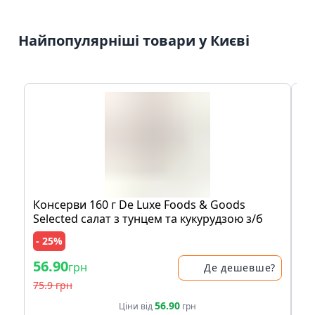
Найпопулярніші товари у Києві
Консерви 160 г De Luxe Foods & Goods
На
Selected салат з тунцем та кукурудзою з/б
бе
си
- 25%
- 
56.90
30
грн
Де дешевше?
75.9 грн
35.
56.90
Ціни від
грн