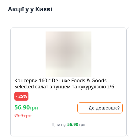
Акції у у Києві
Консерви 160 г De Luxe Foods & Goods
На
Selected салат з тунцем та кукурудзою з/б
бе
си
- 25%
- 
56.90
30
грн
Де дешевше?
75.9 грн
35.
56.90
Ціни від
грн