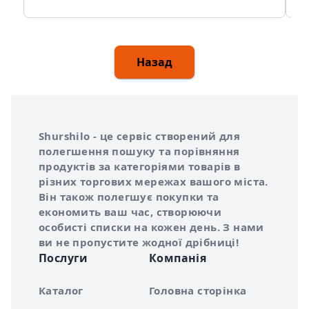
Назад
Інформація про Shurshilo та корисні посилання
Про сервіс Shurshilo
Shurshilo - це сервіс створений для
полегшення пошуку та порівняння
продуктів за категоріями товарів в
різних торгових мережах вашого міста.
Він також полегшує покупки та
економить ваш час, створюючи
особисті списки на кожен день. З нами
ви не пропустите жодної дрібниці!
Послуги
Компанія
Каталог
Головна сторінка