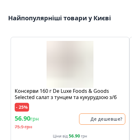
Найпопулярніші товари у Києві
Консерви 160 г De Luxe Foods & Goods
На
Selected салат з тунцем та кукурудзою з/б
бе
си
- 25%
- 
56.90
30
грн
Де дешевше?
75.9 грн
35.
56.90
Ціни від
грн