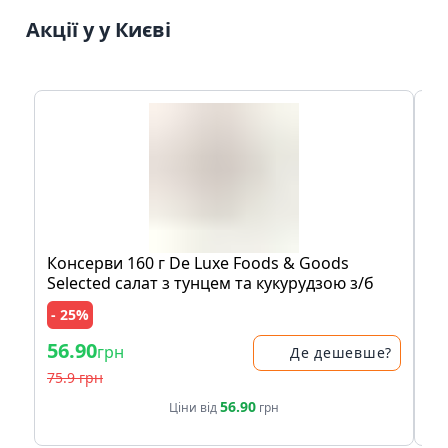
Акції у у Києві
Консерви 160 г De Luxe Foods & Goods
На
Selected салат з тунцем та кукурудзою з/б
бе
си
- 25%
- 
56.90
30
грн
Де дешевше?
75.9 грн
35.
56.90
Ціни від
грн