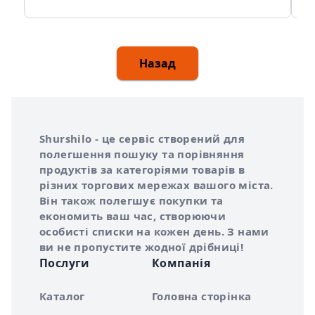
Назад
Інформація про Shurshilo та корисні посилання
Про сервіс Shurshilo
Shurshilo - це сервіс створений для
полегшення пошуку та порівняння
продуктів за категоріями товарів в
різних торгових мережах вашого міста.
Він також полегшує покупки та
економить ваш час, створюючи
особисті списки на кожен день. З нами
ви не пропустите жодної дрібниці!
Послуги
Компанія
Каталог
Головна сторінка