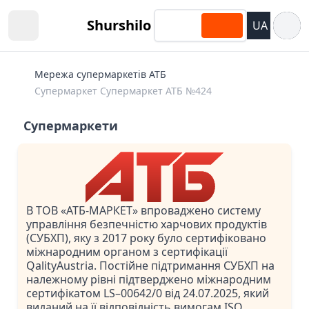
Відкри
Shurshilo
UA
Open sidebar
Мережа супермаркетів АТБ
Супермаркет Супермаркет АТБ №424
Супермаркети
В ТОВ «АТБ-МАРКЕТ» впроваджено систему
управління безпечністю харчових продуктів
(СУБХП), яку з 2017 року було сертифіковано
міжнародним органом з сертифікації
QalityAustria. Постійне підтримання СУБХП на
належному рівні підтверджено міжнародним
сертифікатом LS–00642/0 від 24.07.2025, який
виданий на її відповідність вимогам ISO