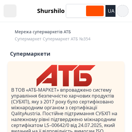
Відкри
Shurshilo
UA
Open sidebar
Мережа супермаркетів АТБ
Супермаркет Супермаркет АТБ №354
Супермаркети
В ТОВ «АТБ-МАРКЕТ» впроваджено систему
управління безпечністю харчових продуктів
(СУБХП), яку з 2017 року було сертифіковано
міжнародним органом з сертифікації
QalityAustria. Постійне підтримання СУБХП на
належному рівні підтверджено міжнародним
сертифікатом LS–00642/0 від 24.07.2025, який
виданий на її відповідність вимогам ISO