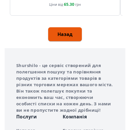
65.30
Ціни від
грн
Назад
Інформація про Shurshilo та корисні посилання
Про сервіс Shurshilo
Shurshilo - це сервіс створений для
полегшення пошуку та порівняння
продуктів за категоріями товарів в
різних торгових мережах вашого міста.
Він також полегшує покупки та
економить ваш час, створюючи
особисті списки на кожен день. З нами
ви не пропустите жодної дрібниці!
Послуги
Компанія