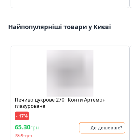
Найпопулярніші товари у Києві
Печиво цукрове 270г Конти Артемон
Л
глазуроване
- 17%
65.30
89
грн
Де дешевше?
78.9 грн