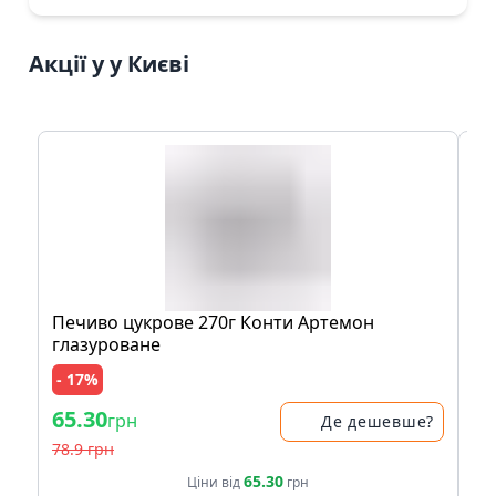
Акції у у Києві
Печиво цукрове 270г Конти Артемон
Л
глазуроване
- 17%
65.30
89
грн
Де дешевше?
78.9 грн
65.30
Ціни від
грн