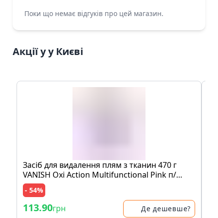
Поки що немає відгуків про цей магазин.
Акції у у Києві
Засіб для видалення плям з тканин 470 г
Мо
VANISH Oxi Action Multifunctional Pink п/
шо
банка
пе
- 54%
- 
113.90
83
грн
Де дешевше?