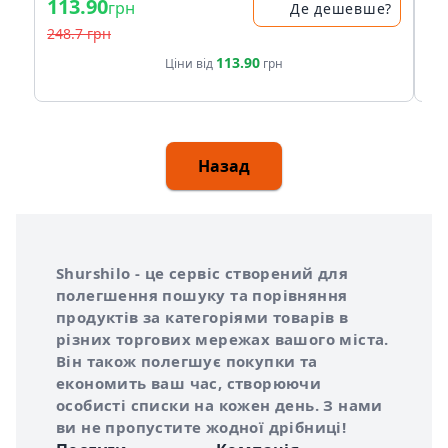
113.90
83
грн
Де дешевше?
248.7 грн
17
113.90
Ціни від
грн
Назад
Інформація про Shurshilo та корисні посилання
Про сервіс Shurshilo
Shurshilo - це сервіс створений для
полегшення пошуку та порівняння
продуктів за категоріями товарів в
різних торгових мережах вашого міста.
Він також полегшує покупки та
економить ваш час, створюючи
особисті списки на кожен день. З нами
ви не пропустите жодної дрібниці!