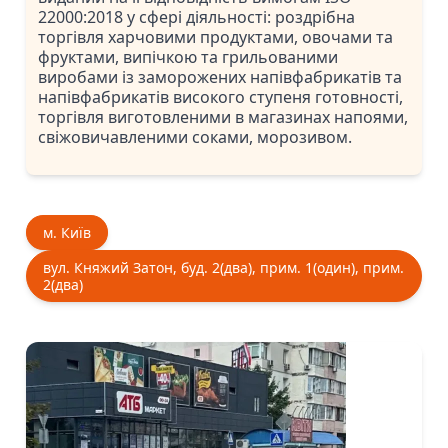
22000:2018 у сфері діяльності: роздрібна
торгівля харчовими продуктами, овочами та
фруктами, випічкою та грильованими
виробами із заморожених напівфабрикатів та
напівфабрикатів високого ступеня готовності,
торгівля виготовленими в магазинах напоями,
свіжовичавленими соками, морозивом.
м. Київ
вул. Княжий Затон, буд. 2(два), прим. 1(один), прим.
2(два)