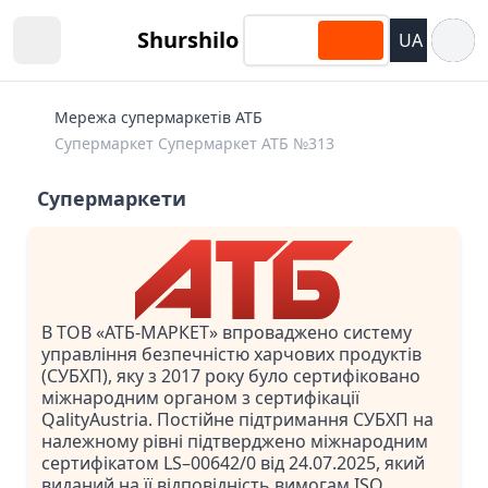
Відкри
Shurshilo
UA
Open sidebar
Мережа супермаркетів АТБ
Супермаркет Супермаркет АТБ №313
Супермаркети
В ТОВ «АТБ-МАРКЕТ» впроваджено систему
управління безпечністю харчових продуктів
(СУБХП), яку з 2017 року було сертифіковано
міжнародним органом з сертифікації
QalityAustria. Постійне підтримання СУБХП на
належному рівні підтверджено міжнародним
сертифікатом LS–00642/0 від 24.07.2025, який
виданий на її відповідність вимогам ISO