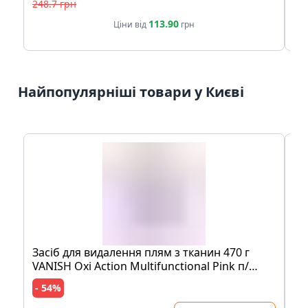
248.7 грн
17
113.90
Ціни від
грн
Найпопулярніші товари у Києві
Засіб для видалення плям з тканин 470 г
Мо
VANISH Oxi Action Multifunctional Pink п/
шо
банка
пе
- 54%
- 