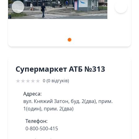
Супермаркет АТБ №313
★
★
★
★
★
0 (0 відгуків)
Адреса:
вул. Княжий Затон, буд. 2(два), прим.
1(один), прим. 2(два)
Телефон:
0-800-500-415