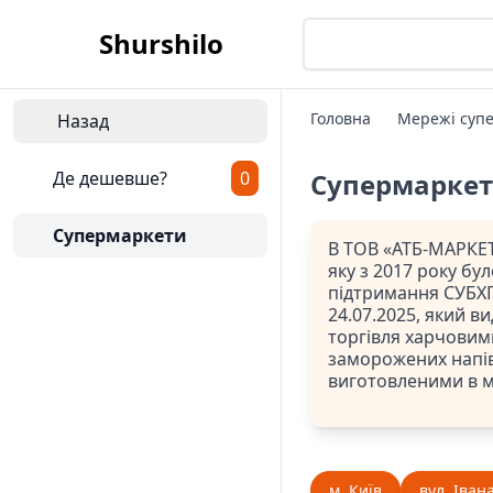
Shurshilo
Головна
Мережі супе
Назад
Де дешевше?
0
Супермарке
Супермаркети
В ТОВ «АТБ-МАРКЕТ
яку з 2017 року бу
підтримання СУБХП
24.07.2025, який ви
торгівля харчовим
заморожених напів
виготовленими в 
м. Київ
вул. Іван