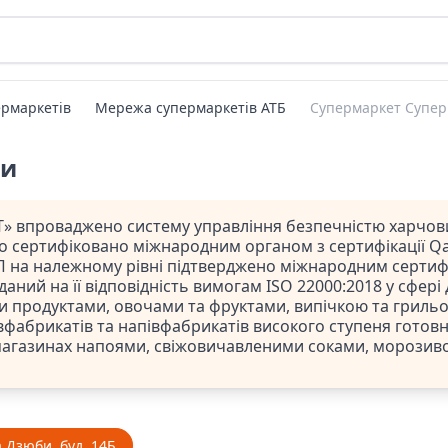
рмаркетів
Мережа супермаркетів АТБ
Супермаркет Супер
ти
» впроваджено систему управління безпечністю харчови
ло сертифіковано міжнародним органом з сертифікації Qal
 на належному рівні підтверджено міжнародним сертифі
даний на її відповідність вимогам ISO 22000:2018 у сфері
и продуктами, овочами та фруктами, випічкою та гриль
фабрикатів та напівфабрикатів високого ступеня готовно
магазинах напоями, свіжовичавленими соками, морозив
а Дзюби, буд. 14Б