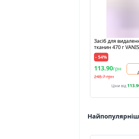
Засіб для видален
тканин 470 г VANI
Action Multifunctio
- 54%
банка
113.90
грн
248.7 грн
113.9
Ціни від
Найпопулярніші