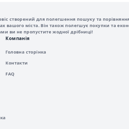
Shurshilo та корисні посилання
hilo
сервіс створений для полегшення пошуку та порівняння
х вашого міста. Він також полегшує покупки та еко
ами ви не пропустите жодної дрібниці!
Компанія
Головна сторінка
Контакти
FAQ
ка