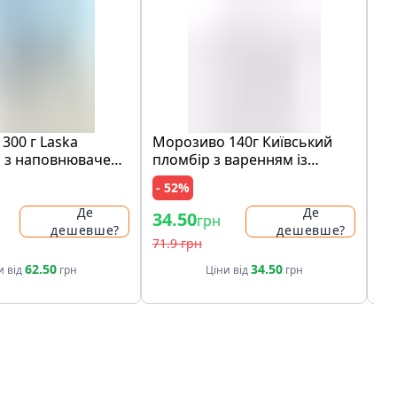
300 г Laska
Морозиво 140г Київський
Шо
 з наповнювачем
пломбір з варенням із
мо
медова карамель"
лохини карт/ст
ко
- 52%
- 
ами печива карт/
ри
Де
Де
34.50
97
грн
дешевше?
дешевше?
71.9 грн
19
62.50
34.50
и від
грн
Ціни від
грн