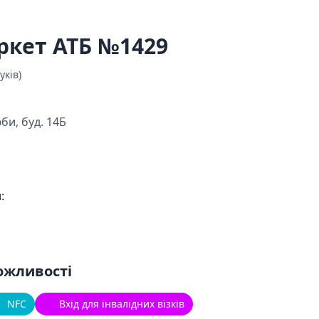
ркет АТБ №1429
уків)
би, буд. 14Б
:
ожливості
NFC
Вхід для інвалідних візків