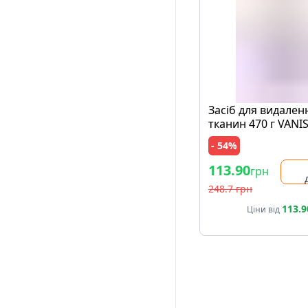
Засіб для видален
тканин 470 г VANI
Action Multifunctio
- 54%
банка
113.90
грн
248.7 грн
113.9
Ціни від