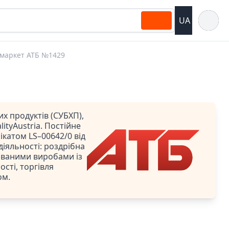
Відкрит
UA
маркет АТБ №1429
х продуктів (СУБХП),
ityAustria. Постійне
катом LS–00642/0 від
 діяльності: роздрібна
ованими виробами із
сті, торгівля
ом.