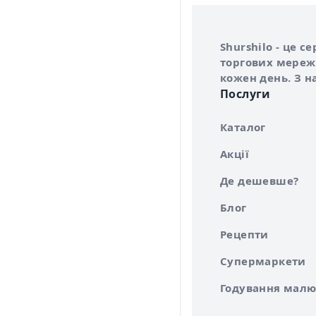
Інформація про 
Про сервіс Shurs
Shurshilo - це 
торгових мережа
кожен день. З н
Послуги
Каталог
Акції
Де дешевше?
Блог
Рецепти
Супермаркети
Годування малю