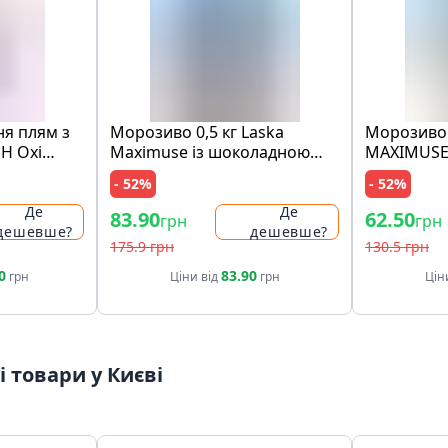
ня плям з
Морозиво 0,5 кг Laska
Морозиво 
SH Oxi
Maximuse із шоколадною
MAXIMUSE
nal Pink п/
крихтою та шматочками
"лимон і 
- 52%
- 52%
печива
та з крихт
ст
Де
Де
83.90
62.50
грн
грн
дешевше?
дешевше?
175.9 грн
130.5 грн
0
83.90
грн
Ціни від
грн
Цін
 товари у Києві