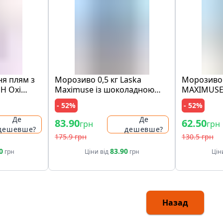
ня плям з
Морозиво 0,5 кг Laska
Морозиво 
SH Oxi
Maximuse із шоколадною
MAXIMUSE
nal Pink п/
крихтою та шматочками
"лимон і 
- 52%
- 52%
печива
та з крихт
ст
Де
Де
83.90
62.50
грн
грн
дешевше?
дешевше?
175.9 грн
130.5 грн
0
83.90
грн
Ціни від
грн
Цін
Назад