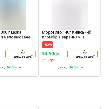
300 г Laska
Морозиво 140г Київський
Шо
 з наповнювачем
пломбір з варенням із
мо
медова карамель"
лохини карт/ст
ко
- 52%
- 
ами печива карт/
ри
Де
Де
34.50
97
грн
дешевше?
дешевше?
71.9 грн
19
62.50
34.50
и від
грн
Ціни від
грн