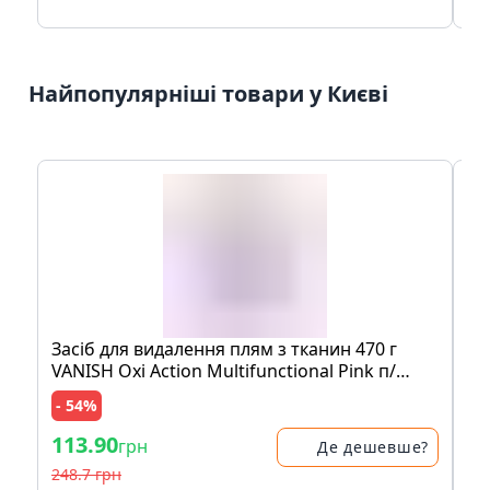
Найпопулярніші товари у Києві
Засіб для видалення плям з тканин 470 г
Мо
VANISH Oxi Action Multifunctional Pink п/
шо
банка
пе
- 54%
- 
113.90
83
грн
Де дешевше?
248.7 грн
17