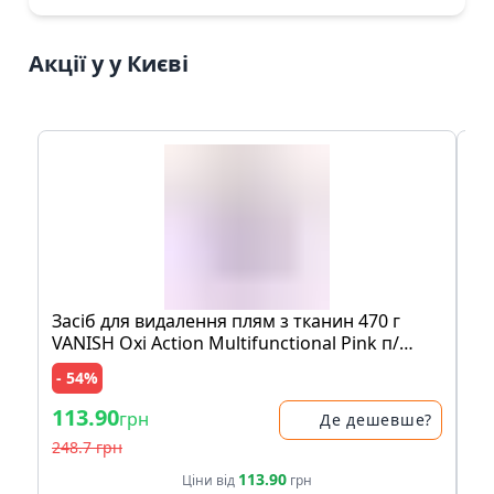
Акції у у Києві
Засіб для видалення плям з тканин 470 г
Мо
VANISH Oxi Action Multifunctional Pink п/
шо
банка
пе
- 54%
- 
113.90
83
грн
Де дешевше?
248.7 грн
17
113.90
Ціни від
грн