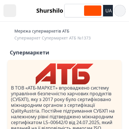
Відкри
Shurshilo
UA
Open sidebar
Мережа супермаркетів АТБ
Супермаркет Супермаркет АТБ №1373
Супермаркети
В ТОВ «АТБ-МАРКЕТ» впроваджено систему
управління безпечністю харчових продуктів
(СУБХП), яку з 2017 року було сертифіковано
міжнародним органом з сертифікації
QalityAustria. Постійне підтримання СУБХП на
належному рівні підтверджено міжнародним
сертифікатом LS–00642/0 від 24.07.2025, який
виданий на її відповідність вимогам ISO