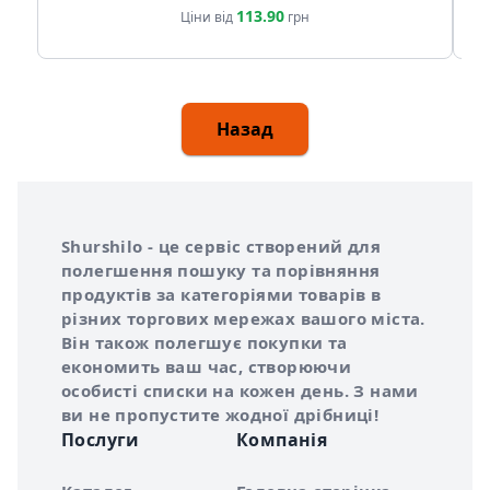
113.90
Ціни від
грн
Назад
Інформація про Shurshilo та корисні посилання
Про сервіс Shurshilo
Shurshilo - це сервіс створений для
полегшення пошуку та порівняння
продуктів за категоріями товарів в
різних торгових мережах вашого міста.
Він також полегшує покупки та
економить ваш час, створюючи
особисті списки на кожен день. З нами
ви не пропустите жодної дрібниці!
Послуги
Компанія