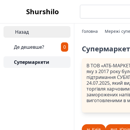
Shurshilo
Головна
Мережі супе
Назад
Де дешевше?
0
Супермарке
Супермаркети
В ТОВ «АТБ-МАРКЕТ
яку з 2017 року бу
підтримання СУБХП
24.07.2025, який ви
торгівля харчовим
заморожених напів
виготовленими в 
м. Київ
вул. Юрія