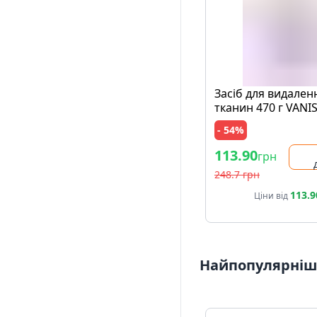
Засіб для видален
тканин 470 г VANI
Action Multifunctio
- 54%
банка
113.90
грн
248.7 грн
113.9
Ціни від
Найпопулярніші