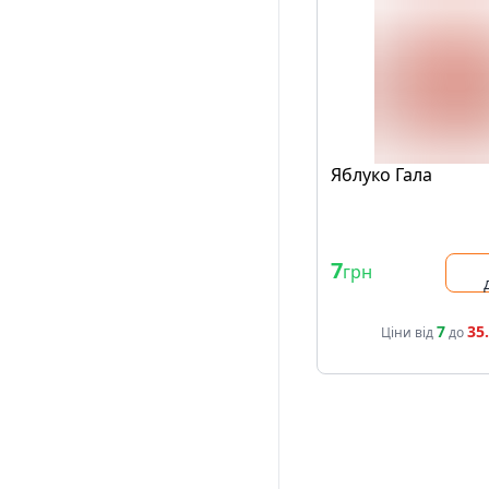
Яблуко Гала
7
грн
7
35
Ціни від
до