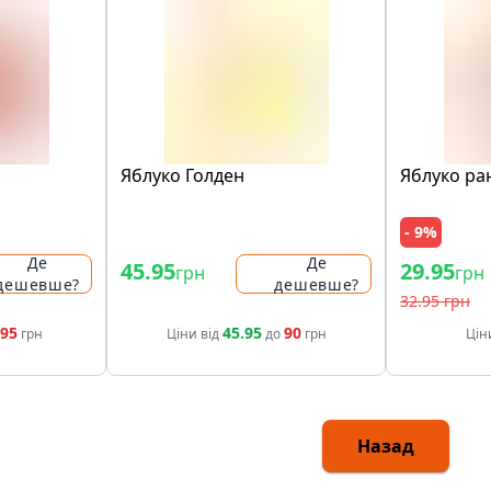
Яблуко Голден
Яблуко ран
- 9%
Де
Де
45.95
29.95
грн
грн
дешевше?
дешевше?
32.95 грн
.95
45.95
90
грн
Ціни від
до
грн
Цін
Назад