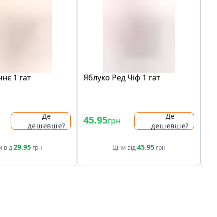
нє 1 гат
Яблуко Ред Чіф 1 гат
Яб
Де
Де
45.95
94
грн
дешевше?
дешевше?
29.95
45.95
и від
грн
Ціни від
грн