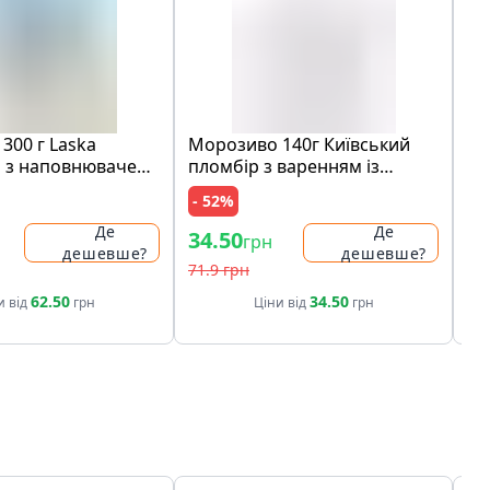
300 г Laska
Морозиво 140г Київський
Шо
 з наповнювачем
пломбір з варенням із
мо
медова карамель"
лохини карт/ст
ко
- 52%
- 
ами печива карт/
ри
Де
Де
34.50
97
грн
дешевше?
дешевше?
71.9 грн
19
62.50
34.50
и від
грн
Ціни від
грн