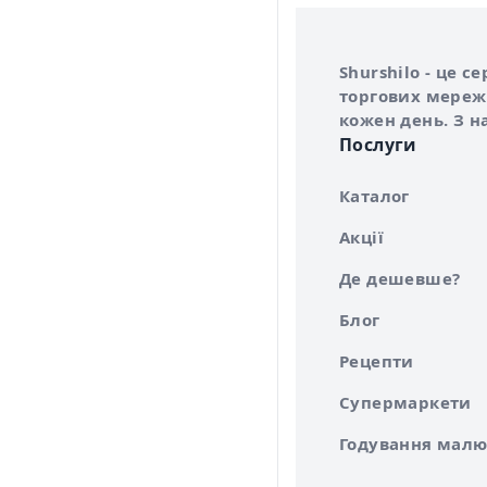
Інформація про 
Про сервіс Shurs
Shurshilo - це 
торгових мережа
кожен день. З н
Послуги
Каталог
Акції
Де дешевше?
Блог
Рецепти
Супермаркети
Годування малю