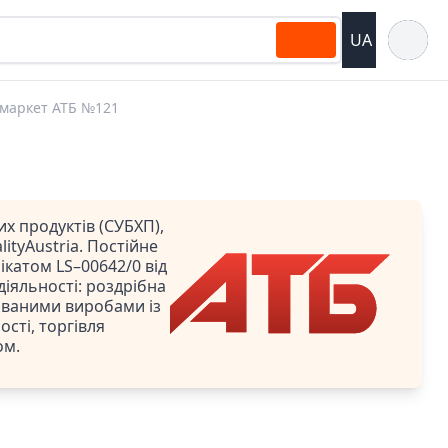
Відкрит
UA
маркет АТБ №121
х продуктів (СУБХП),
ityAustria. Постійне
катом LS–00642/0 від
 діяльності: роздрібна
ованими виробами із
сті, торгівля
ом.