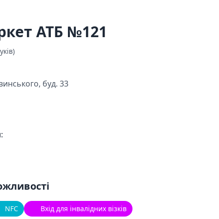
ркет АТБ №121
уків)
винського, буд. 33
:
ожливості
NFC
Вхід для інвалідних візків