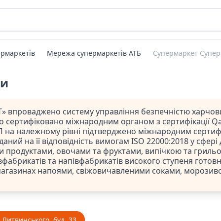
рмаркетів
Мережа супермаркетів АТБ
Супермаркет Супер
ти
» впроваджено систему управління безпечністю харчови
ло сертифіковано міжнародним органом з сертифікації Qal
 на належному рівні підтверджено міжнародним сертифі
даний на її відповідність вимогам ISO 22000:2018 у сфері
и продуктами, овочами та фруктами, випічкою та гриль
фабрикатів та напівфабрикатів високого ступеня готовно
магазинах напоями, свіжовичавленими соками, морозив
 Литвинського, буд. 33