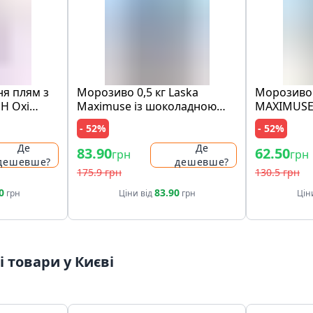
ня плям з
Морозиво 0,5 кг Laska
Морозиво 
SH Oxi
Maximuse із шоколадною
MAXIMUSE
nal Pink п/
крихтою та шматочками
"лимон і 
- 52%
- 52%
печива
та з крихт
ст
Де
Де
83.90
62.50
грн
грн
дешевше?
дешевше?
175.9 грн
130.5 грн
0
83.90
грн
Ціни від
грн
Цін
 товари у Києві