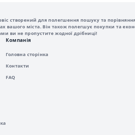
Shurshilo та корисні посилання
hilo
сервіс створений для полегшення пошуку та порівняння
х вашого міста. Він також полегшує покупки та еко
ами ви не пропустите жодної дрібниці!
Компанія
Головна сторінка
Контакти
FAQ
ка