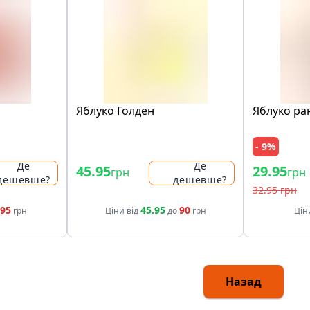
Яблуко Голден
Яблуко ран
- 9%
Де
Де
45.95
29.95
грн
грн
дешевше?
дешевше?
32.95 грн
.95
45.95
90
грн
Ціни від
до
грн
Цін
Назад