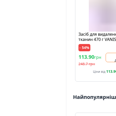
Засіб для видален
тканин 470 г VANI
Action Multifunctio
- 54%
банка
113.90
грн
248.7 грн
113.9
Ціни від
Найпопулярніші