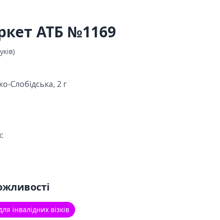
ркет АТБ №1169
уків)
ко-Слобідська, 2 г
:
ожливості
для інвалідних візків