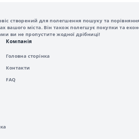
Shurshilo та корисні посилання
hilo
сервіс створений для полегшення пошуку та порівняння
х вашого міста. Він також полегшує покупки та еко
ами ви не пропустите жодної дрібниці!
Компанія
Головна сторінка
Контакти
FAQ
ка