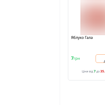
Яблуко Гала
7
грн
7
35
Ціни від
до