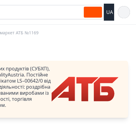
Відкрит
UA
маркет АТБ №1169
х продуктів (СУБХП),
ityAustria. Постійне
катом LS–00642/0 від
 діяльності: роздрібна
ованими виробами із
сті, торгівля
ом.