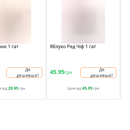
нє 1 гат
Яблуко Ред Чіф 1 гат
Яб
Де
Де
45.95
94
грн
дешевше?
дешевше?
29.95
45.95
и від
грн
Ціни від
грн