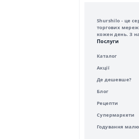
Інформація про 
Про сервіс Shurs
Shurshilo - це 
торгових мережа
кожен день. З н
Послуги
Каталог
Акції
Де дешевше?
Блог
Рецепти
Супермаркети
Годування малю