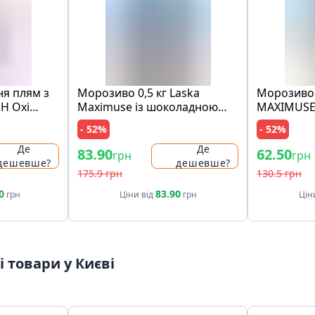
ня плям з
Морозиво 0,5 кг Laska
Морозиво 
SH Oxi
Maximuse із шоколадною
MAXIMUSE
nal Pink п/
крихтою та шматочками
"лимон і 
- 52%
- 52%
печива
та з крихт
ст
Де
Де
83.90
62.50
грн
грн
дешевше?
дешевше?
175.9 грн
130.5 грн
0
83.90
грн
Ціни від
грн
Цін
 товари у Києві