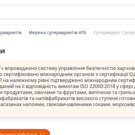
рмаркетів
Мережа супермаркетів АТБ
Супермаркет Супер
ти
» впроваджено систему управління безпечністю харчови
ло сертифіковано міжнародним органом з сертифікації Qal
 на належному рівні підтверджено міжнародним сертифі
даний на її відповідність вимогам ISO 22000:2018 у сфері
и продуктами, овочами та фруктами, випічкою та гриль
фабрикатів та напівфабрикатів високого ступеня готовно
магазинах напоями, свіжовичавленими соками, морозив
льсько-Слобідська, 2 г