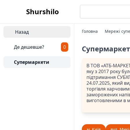
Shurshilo
Головна
Мережі супе
Назад
Де дешевше?
0
Супермарке
Супермаркети
В ТОВ «АТБ-МАРКЕТ
яку з 2017 року бу
підтримання СУБХП
24.07.2025, який ви
торгівля харчовим
заморожених напів
виготовленими в 
м. Київ
вул. Микі