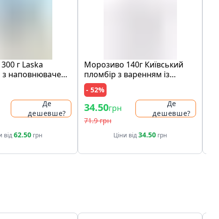
300 г Laska
Морозиво 140г Київський
Шо
 з наповнювачем
пломбір з варенням із
мо
медова карамель"
лохини карт/ст
ко
- 52%
- 
ами печива карт/
ри
Де
Де
34.50
97
грн
дешевше?
дешевше?
71.9 грн
19
62.50
34.50
и від
грн
Ціни від
грн