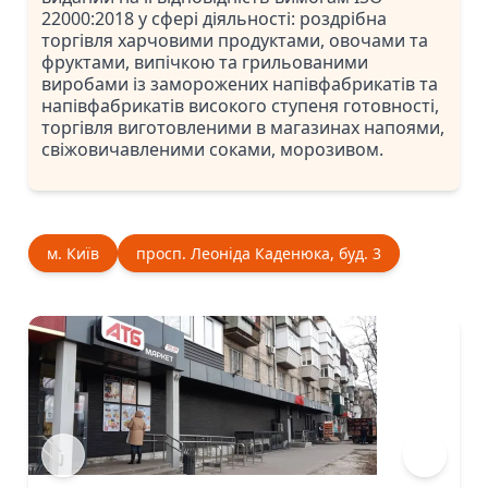
22000:2018 у сфері діяльності: роздрібна
торгівля харчовими продуктами, овочами та
фруктами, випічкою та грильованими
виробами із заморожених напівфабрикатів та
напівфабрикатів високого ступеня готовності,
торгівля виготовленими в магазинах напоями,
свіжовичавленими соками, морозивом.
м. Київ
просп. Леоніда Каденюка, буд. 3