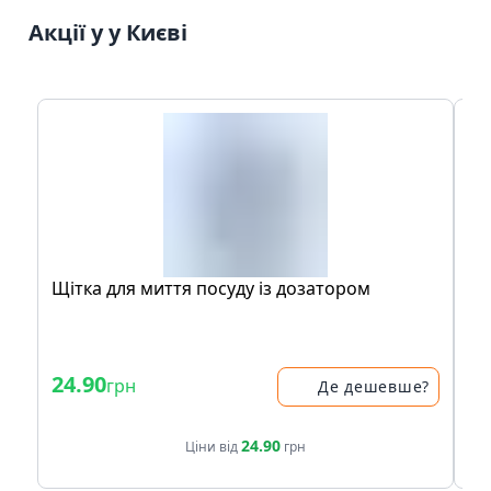
Акції у у Києві
Щітка для миття посуду із дозатором
Па
За
- 
24.90
11
грн
Де дешевше?
13
24.90
Ціни від
грн