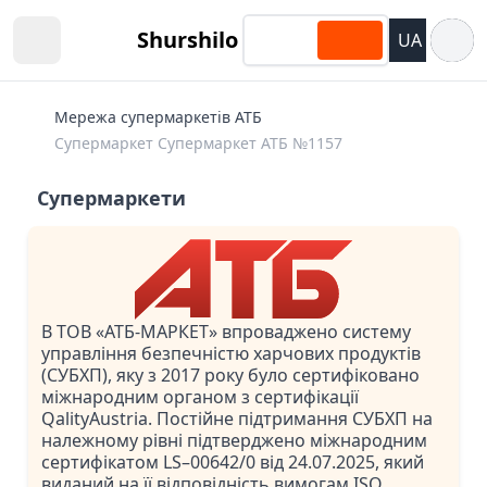
Відкри
Shurshilo
UA
Open sidebar
Мережа супермаркетів АТБ
Супермаркет Супермаркет АТБ №1157
Супермаркети
В ТОВ «АТБ-МАРКЕТ» впроваджено систему
управління безпечністю харчових продуктів
(СУБХП), яку з 2017 року було сертифіковано
міжнародним органом з сертифікації
QalityAustria. Постійне підтримання СУБХП на
належному рівні підтверджено міжнародним
сертифікатом LS–00642/0 від 24.07.2025, який
виданий на її відповідність вимогам ISO