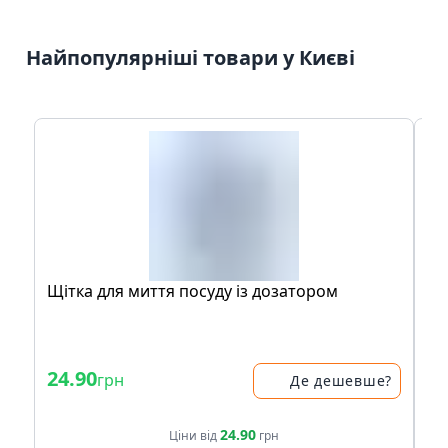
Найпопулярніші товари у Києві
Щітка для миття посуду із дозатором
Па
За
- 
24.90
11
грн
Де дешевше?
13
24.90
Ціни від
грн