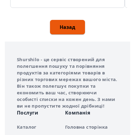
Назад
Інформація про Shurshilo та корисні посилання
Про сервіс Shurshilo
Shurshilo - це сервіс створений для
полегшення пошуку та порівняння
продуктів за категоріями товарів в
різних торгових мережах вашого міста.
Він також полегшує покупки та
економить ваш час, створюючи
особисті списки на кожен день. З нами
ви не пропустите жодної дрібниці!
Послуги
Компанія
Каталог
Головна сторінка