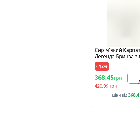
Сир м'який Карпа
Легенда Бринза з
травами вак/уп
- 12%
368.45
грн
420.99 грн
368.4
Ціни від