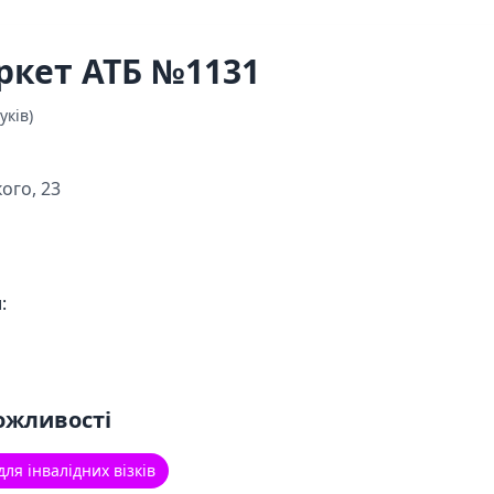
ркет АТБ №1131
уків)
ого, 23
:
ожливості
для інвалідних візків