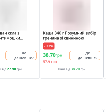
вач cкла з
Каша 340 г Розумний вибір
Ге
антимошки
гречана зі свининою
Ma
 1:66, 0,1 л
(п
- 33%
Де
Де
38.70
74
грн
дешевше?
дешевше?
57.9 грн
27.90
38.70
и від
грн
Ціни від
грн