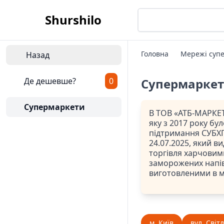
Shurshilo
Головна
Мережі супе
Назад
Де дешевше?
0
Супермарке
Супермаркети
В ТОВ «АТБ-МАРКЕТ
яку з 2017 року бу
підтримання СУБХП
24.07.2025, який ви
торгівля харчовим
заморожених напів
виготовленими в 
м. Київ
вул. Світ