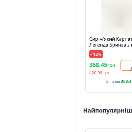
Сир м'який Карпа
Легенда Бринза з
травами вак/уп
- 12%
368.45
грн
420.99 грн
368.4
Ціни від
Найпопулярніші