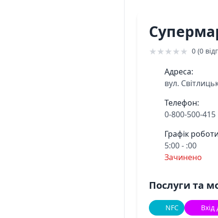
Суперма
★
★
★
★
★
0 (0 відг
Адреса:
вул. Світлицьк
Телефон:
0-800-500-415
Графік роботи
5:00 - :00
Зачинено
Послуги та м
NFC
Вхід 