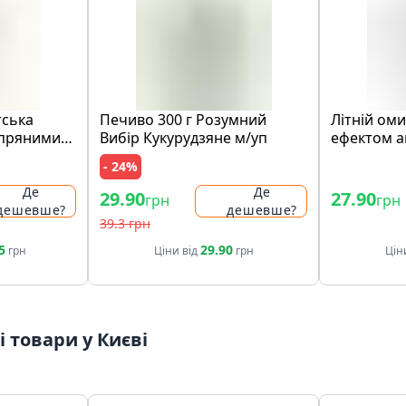
тська
Печиво 300 г Розумний
Лiтнiй оми
 пряними
Вибір Кукурудзяне м/уп
eфeктом 
концeнтpат
- 24%
Де
Де
29.90
27.90
грн
грн
дешевше?
дешевше?
39.3 грн
5
29.90
грн
Ціни від
грн
Цін
 товари у Києві