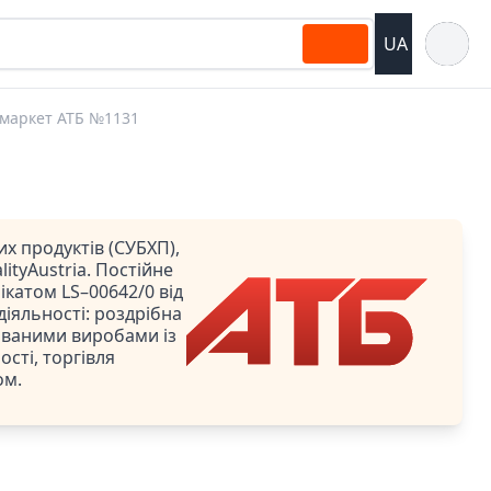
Відкрит
UA
маркет АТБ №1131
х продуктів (СУБХП),
ityAustria. Постійне
катом LS–00642/0 від
 діяльності: роздрібна
ованими виробами із
сті, торгівля
ом.