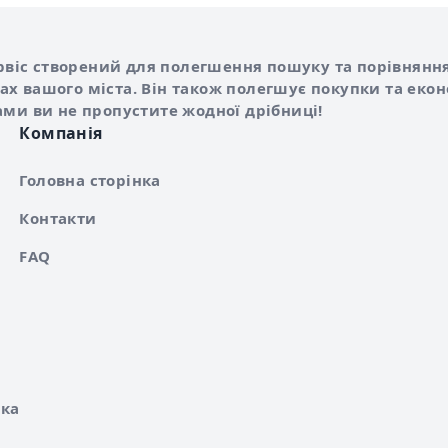
Shurshilo та корисні посилання
hilo
сервіс створений для полегшення пошуку та порівняння
х вашого міста. Він також полегшує покупки та еко
ами ви не пропустите жодної дрібниці!
Компанія
Головна сторінка
Контакти
FAQ
ка