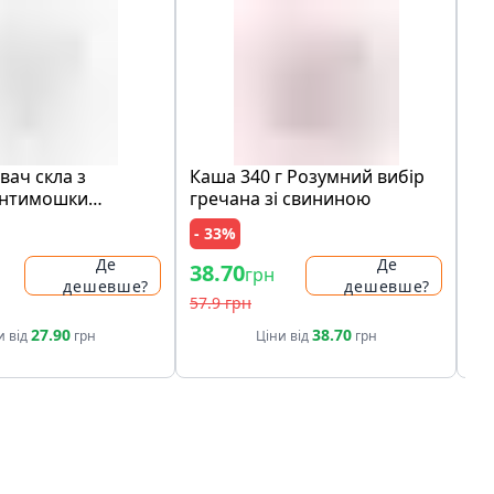
вач cкла з
Каша 340 г Розумний вибір
Ге
антимошки
гречана зі свининою
Ma
 1:66, 0,1 л
(п
- 33%
Де
Де
38.70
74
грн
дешевше?
дешевше?
57.9 грн
27.90
38.70
и від
грн
Ціни від
грн