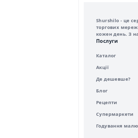
Інформація про 
Про сервіс Shurs
Shurshilo - це 
торгових мережа
кожен день. З н
Послуги
Каталог
Акції
Де дешевше?
Блог
Рецепти
Супермаркети
Годування малю