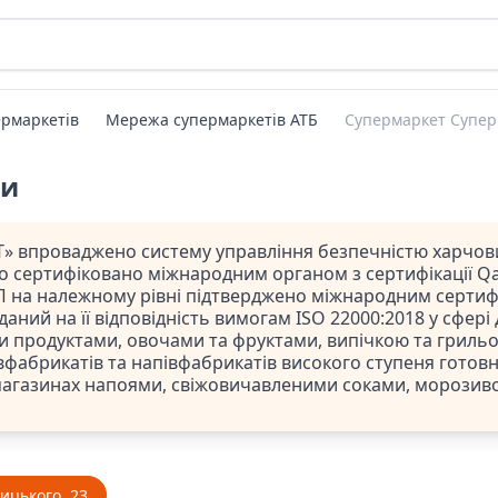
рмаркетів
Мережа супермаркетів АТБ
Супермаркет Супер
ти
» впроваджено систему управління безпечністю харчови
ло сертифіковано міжнародним органом з сертифікації Qal
 на належному рівні підтверджено міжнародним сертифі
даний на її відповідність вимогам ISO 22000:2018 у сфері
и продуктами, овочами та фруктами, випічкою та гриль
фабрикатів та напівфабрикатів високого ступеня готовно
магазинах напоями, свіжовичавленими соками, морозив
лицького, 23