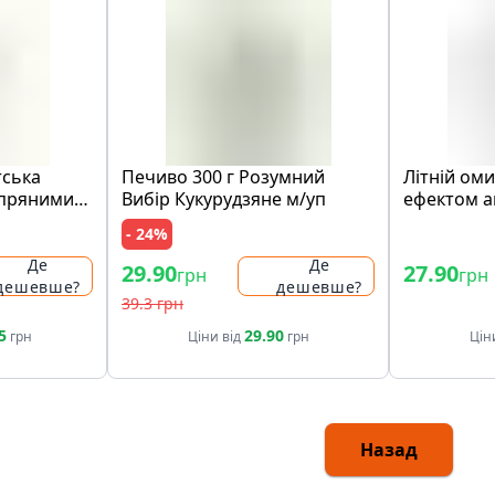
тська
Печиво 300 г Розумний
Лiтнiй оми
 пряними
Вибір Кукурудзяне м/уп
eфeктом 
концeнтpат
- 24%
Де
Де
29.90
27.90
грн
грн
дешевше?
дешевше?
39.3 грн
5
29.90
грн
Ціни від
грн
Цін
Назад