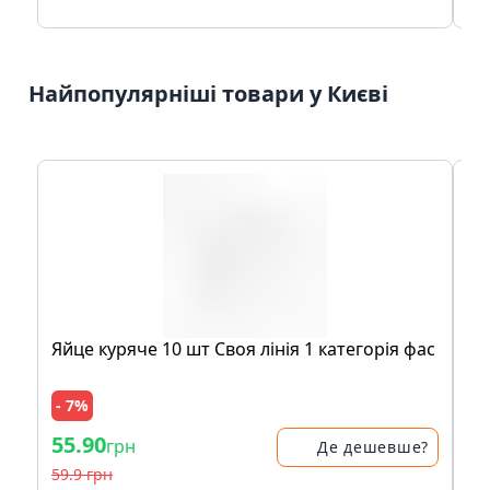
Найпопулярніші товари у Києві
Яйце куряче 10 шт Своя лінія 1 категорія фас
Ча
чо
кві
- 7%
- 
55.90
21
грн
Де дешевше?
59.9 грн
41.