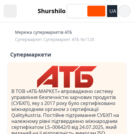
Відкри
Shurshilo
UA
Open sidebar
Мережа супермаркетів АТБ
Супермаркет Супермаркет АТБ №1120
Супермаркети
В ТОВ «АТБ-МАРКЕТ» впроваджено систему
управління безпечністю харчових продуктів
(СУБХП), яку з 2017 року було сертифіковано
міжнародним органом з сертифікації
QalityAustria. Постійне підтримання СУБХП на
належному рівні підтверджено міжнародним
сертифікатом LS–00642/0 від 24.07.2025, який
виданий на її відповідність вимогам ISO