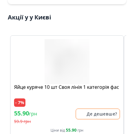
Акції у у Києві
Яйце куряче 10 шт Своя лінія 1 категорія фас
Ча
чо
кві
- 7%
- 
55.90
21
грн
Де дешевше?
59.9 грн
41.
55.90
Ціни від
грн