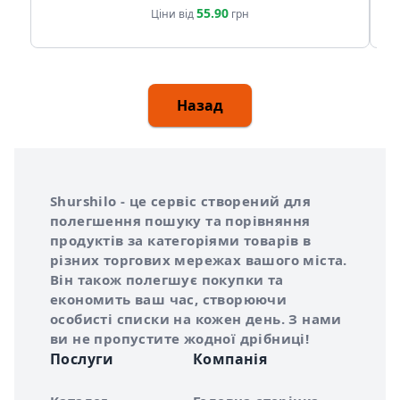
55.90
Ціни від
грн
Назад
Інформація про Shurshilo та корисні посилання
Про сервіс Shurshilo
Shurshilo - це сервіс створений для
полегшення пошуку та порівняння
продуктів за категоріями товарів в
різних торгових мережах вашого міста.
Він також полегшує покупки та
економить ваш час, створюючи
особисті списки на кожен день. З нами
ви не пропустите жодної дрібниці!
Послуги
Компанія