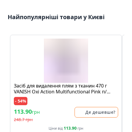
Найпопулярніші товари у Києві
Засіб для видалення плям з тканин 470 г
Мо
VANISH Oxi Action Multifunctional Pink п/
шо
банка
пе
- 54%
- 
113.90
83
грн
Де дешевше?
248.7 грн
17
113.90
Ціни від
грн