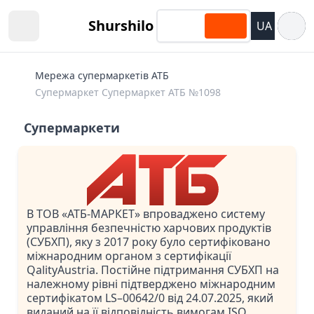
Відкри
Shurshilo
UA
Open sidebar
Мережа супермаркетів АТБ
Супермаркет Супермаркет АТБ №1098
Супермаркети
В ТОВ «АТБ-МАРКЕТ» впроваджено систему
управління безпечністю харчових продуктів
(СУБХП), яку з 2017 року було сертифіковано
міжнародним органом з сертифікації
QalityAustria. Постійне підтримання СУБХП на
належному рівні підтверджено міжнародним
сертифікатом LS–00642/0 від 24.07.2025, який
виданий на її відповідність вимогам ISO