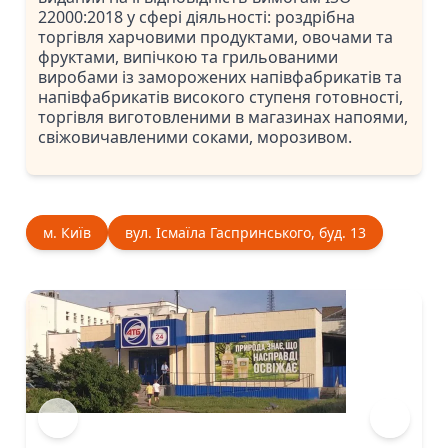
22000:2018 у сфері діяльності: роздрібна
торгівля харчовими продуктами, овочами та
фруктами, випічкою та грильованими
виробами із заморожених напівфабрикатів та
напівфабрикатів високого ступеня готовності,
торгівля виготовленими в магазинах напоями,
свіжовичавленими соками, морозивом.
м. Київ
вул. Ісмаїла Гаспринського, буд. 13