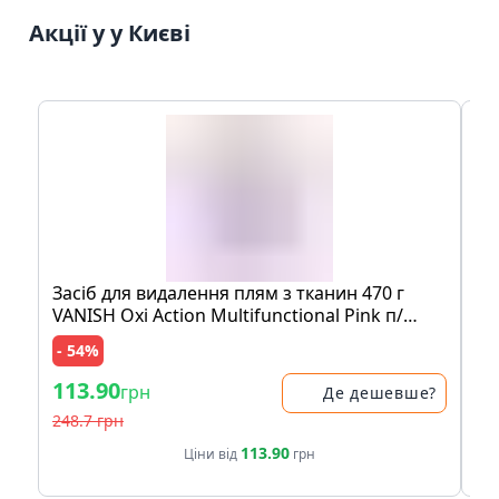
Акції у у Києві
Засіб для видалення плям з тканин 470 г
Мо
VANISH Oxi Action Multifunctional Pink п/
шо
банка
пе
- 54%
- 
113.90
83
грн
Де дешевше?
248.7 грн
17
113.90
Ціни від
грн