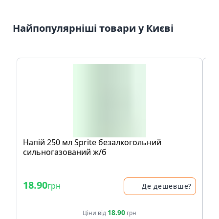
Найпопулярніші товари у Києві
Напій 250 мл Sprite безалкогольний
За
сильногазований ж/б
Or
- 
18.90
39
грн
Де дешевше?
47.
18.90
Ціни від
грн