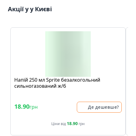
Акції у у Києві
Напій 250 мл Sprite безалкогольний
За
сильногазований ж/б
Or
- 
18.90
39
грн
Де дешевше?
47.
18.90
Ціни від
грн