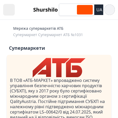
Відкри
Shurshilo
UA
Open sidebar
Мережа супермаркетів АТБ
Супермаркет Супермаркет АТБ №1031
Супермаркети
В ТОВ «АТБ-МАРКЕТ» впроваджено систему
управління безпечністю харчових продуктів
(СУБХП), яку з 2017 року було сертифіковано
міжнародним органом з сертифікації
QalityAustria. Постійне підтримання СУБХП на
належному рівні підтверджено міжнародним
сертифікатом LS–00642/0 від 24.07.2025, який
виданий на її відповідність вимогам ISO