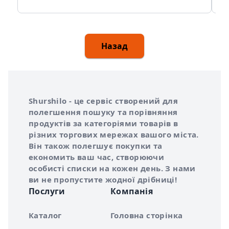
Назад
Інформація про Shurshilo та корисні посилання
Про сервіс Shurshilo
Shurshilo - це сервіс створений для
полегшення пошуку та порівняння
продуктів за категоріями товарів в
різних торгових мережах вашого міста.
Він також полегшує покупки та
економить ваш час, створюючи
особисті списки на кожен день. З нами
ви не пропустите жодної дрібниці!
Послуги
Компанія
Каталог
Головна сторінка