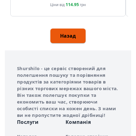
114.95
Ціни від
грн
Назад
Інформація про Shurshilo та корисні посилання
Про сервіс Shurshilo
Shurshilo - це сервіс створений для
полегшення пошуку та порівняння
продуктів за категоріями товарів в
різних торгових мережах вашого міста.
Він також полегшує покупки та
економить ваш час, створюючи
особисті списки на кожен день. З нами
ви не пропустите жодної дрібниці!
Послуги
Компанія