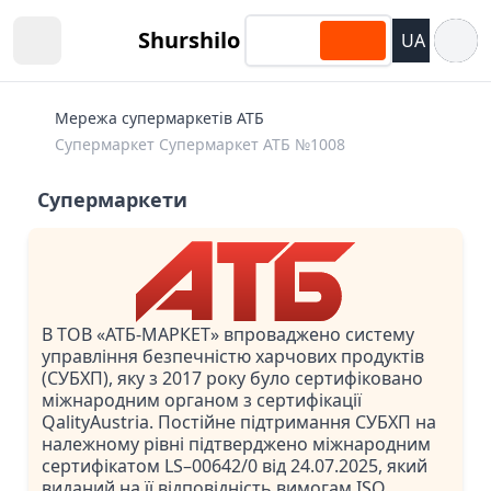
Відкри
Shurshilo
UA
Open sidebar
Мережа супермаркетів АТБ
Супермаркет Супермаркет АТБ №1008
Супермаркети
В ТОВ «АТБ-МАРКЕТ» впроваджено систему
управління безпечністю харчових продуктів
(СУБХП), яку з 2017 року було сертифіковано
міжнародним органом з сертифікації
QalityAustria. Постійне підтримання СУБХП на
належному рівні підтверджено міжнародним
сертифікатом LS–00642/0 від 24.07.2025, який
виданий на її відповідність вимогам ISO