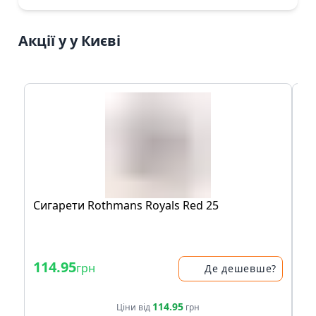
Акції у у Києві
Сигарети Rothmans Royals Red 25
Си
50
- 
114.95
62
грн
Де дешевше?
78.
114.95
Ціни від
грн