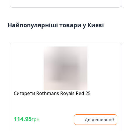
Найпопулярніші товари у Києві
Сигарети Rothmans Royals Red 25
Си
50
- 
114.95
62
грн
Де дешевше?
78.