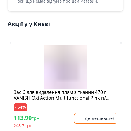
Поки що немає відгуків про цей магазин.
Акції у у Києві
Засіб для видалення плям з тканин 470 г
Мо
VANISH Oxi Action Multifunctional Pink п/
шо
банка
пе
- 54%
- 
113.90
83
грн
Де дешевше?
248.7 грн
17