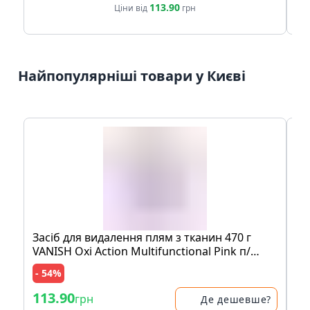
113.90
Ціни від
грн
Найпопулярніші товари у Києві
Засіб для видалення плям з тканин 470 г
Мо
VANISH Oxi Action Multifunctional Pink п/
шо
банка
пе
- 54%
- 
113.90
83
грн
Де дешевше?