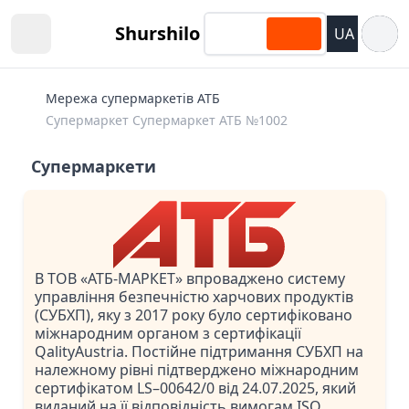
Відкри
Shurshilo
UA
Open sidebar
Мережа супермаркетів АТБ
Супермаркет Супермаркет АТБ №1002
Супермаркети
В ТОВ «АТБ-МАРКЕТ» впроваджено систему
управління безпечністю харчових продуктів
(СУБХП), яку з 2017 року було сертифіковано
міжнародним органом з сертифікації
QalityAustria. Постійне підтримання СУБХП на
належному рівні підтверджено міжнародним
сертифікатом LS–00642/0 від 24.07.2025, який
виданий на її відповідність вимогам ISO