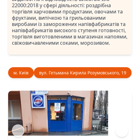
22000:2018 у сфері діяльності: роздрібна
торгівля харчовими продуктами, овочами та
фруктами, випічкою та грильованими
виробами із заморожених напівфабрикатів та
напівфабрикатів високого ступеня готовності,
торгівля виготовленими в магазинах напоями,
свіжовичавленими соками, морозивом.
м. Київ
вул. Гетьмана Кирила Розумовського, 19