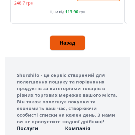
248.7 грн
17
113.90
Ціни від
грн
Назад
Інформація про Shurshilo та корисні посилання
Про сервіс Shurshilo
Shurshilo - це сервіс створений для
полегшення пошуку та порівняння
продуктів за категоріями товарів в
різних торгових мережах вашого міста.
Він також полегшує покупки та
економить ваш час, створюючи
особисті списки на кожен день. З нами
ви не пропустите жодної дрібниці!
Послуги
Компанія