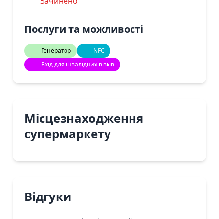
Зачинено
Послуги та можливості
Генератор
NFC
Вхід для інвалідних візків
Місцезнаходження
супермаркету
Відгуки