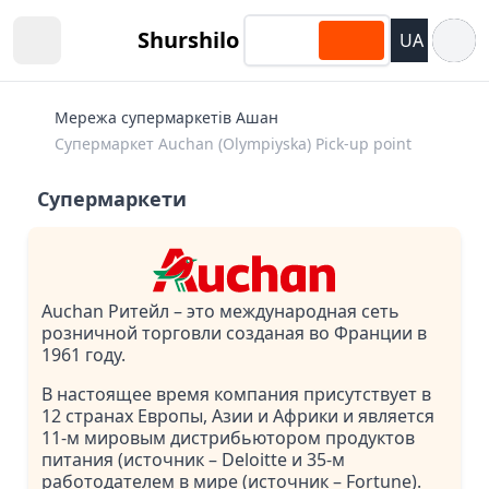
Відкри
Shurshilo
UA
Open sidebar
Мережа супермаркетів Ашан
Супермаркет Auchan (Olympiyska) Pick-up point
Супермаркети
Auchan Ритейл – это международная сеть
розничной торговли созданая во Франции в
1961 году.
В настоящее время компания присутствует в
12 странах Европы, Азии и Африки и является
11-м мировым дистрибьютором продуктов
питания (источник – Deloitte и 35-м
работодателем в мире (источник – Fortune).