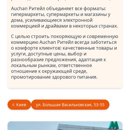
Auchan Ритейл объединяет все форматы:
гипермаркеты, супермаркеты и магазины у
дома, усиливающиеся электронной
коммерцией и драйвами в некоторых странах.
С целью строить покоряющую и современную
коммерцию Auchan Ритейл всегда заботиться
о комфорте клиентов: качественные товары и
услуги, доступные цены, выбор и
разнообразие предложения, адаптация к
локальным рынкам, ответственное
отношение к окружающей среде,
промотирование здорового питания.
г. Киев
ул. Большая Васильковская, 53-55