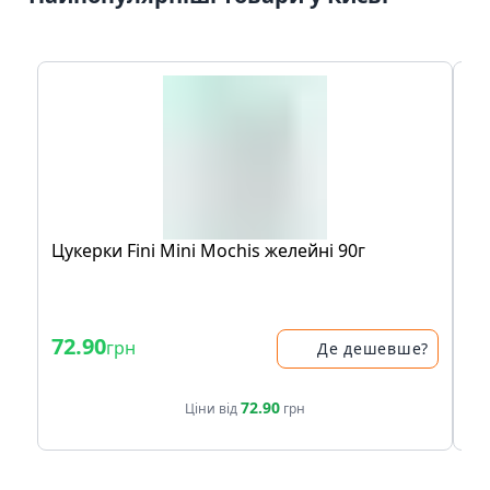
Цукерки Fini Mini Mochis желейні 90г
ЦУ
72.90
7
грн
Де дешевше?
72.90
Ціни від
грн