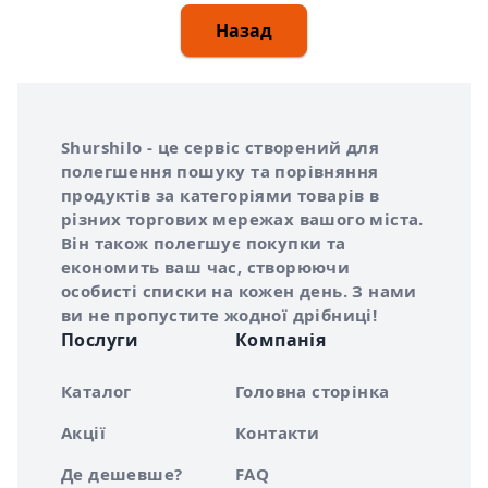
Назад
Інформація про Shurshilo та корисні посилання
Про сервіс Shurshilo
Shurshilo - це сервіс створений для
полегшення пошуку та порівняння
продуктів за категоріями товарів в
різних торгових мережах вашого міста.
Він також полегшує покупки та
економить ваш час, створюючи
особисті списки на кожен день. З нами
ви не пропустите жодної дрібниці!
Послуги
Компанія
Каталог
Головна сторінка
Акції
Контакти
Де дешевше?
FAQ